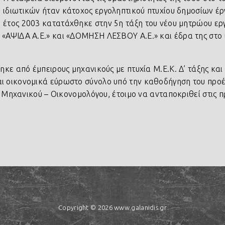
ιδιωτικών ήταν κάτοχος εργοληπτικού πτυχίου δημοσίων έργ
έτος 2003 κατατάχθηκε στην 5η τάξη του νέου μητρώου ερ
«ΑΨΙΔΑ Α.Ε.» και «ΔΟΜΗΣΗ ΛΕΣΒΟΥ Α.Ε.» και έδρα της στο 
κε από έμπειρους μηχανικούς με πτυχία Μ.Ε.Κ. Δ’ τάξης και
 οικονομικά εύρωστο σύνολο υπό την καθοδήγηση του προέ
ύ Μηχανικού – Οικονομολόγου, έτοιμο να ανταποκριθεί στις π
Copyright © 2026 www.galanidis.gr